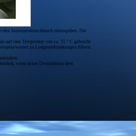
n den Instrumentenschlauch einzuspülen. Die
as auf eine Temperatur von ca. 55 ° C gebracht
ntenspraywasser zu Lungenerkrankungen führen.
aleinheit.
einheit, wenn keine Desinfektion dem