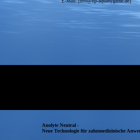
E-Mail: [info@hp-aquahygiene.de]
Anolyte Neutral -
Neue Technologie für zahnmedizinische Anw