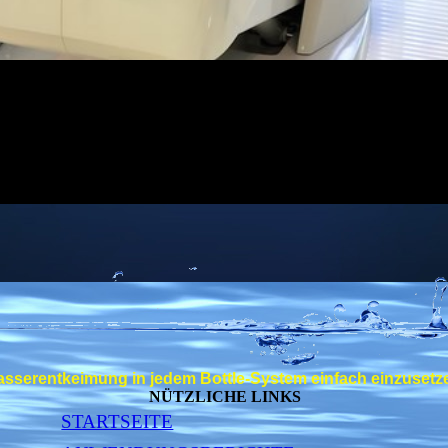
sserentkeimung in jedem Bottle-System einfach einzusetz
NÜTZLICHE LINKS
STARTSEITE