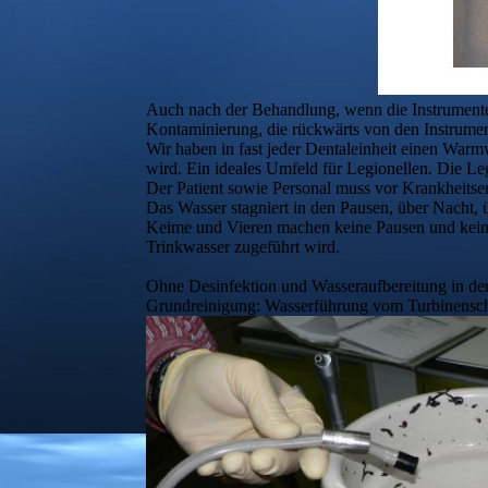
Auch nach der Behandlung, wenn die Instrumente 
Kontaminierung, die rückwärts von den Instrumen
Wir haben in fast jeder Dentaleinheit einen War
wird. Ein ideales Umfeld für Legionellen. Die 
Der Patient sowie Personal muss vor Krankheitse
Das Wasser stagniert in den Pausen, über Nacht, 
Keime und Vieren machen keine Pausen und keine
Trinkwasser zugeführt wird.
Ohne Desinfektion und Wasseraufbereitung in der 
Grundreinigung: Wasserführung vom Turbinensc