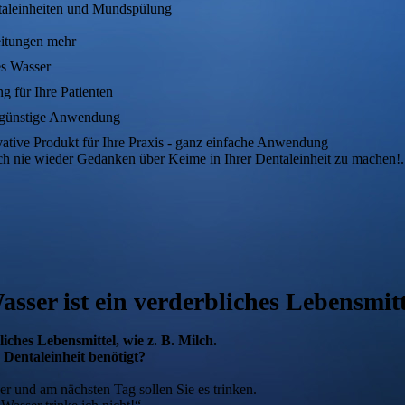
taleinheiten und Mundspülung
eitungen mehr
es Wasser
g für Ihre Patienten
ngünstige Anwendung
vative Produkt für Ihre Praxis - ganz einfache Anwendung
ch nie wieder Gedanken über Keime in Ihrer Dentaleinheit zu machen!.
asser ist ein verderbliches Lebensmitt
liches Lebensmittel, wie z. B. Milch.
Dentaleinheit benötigt?
ser und am nächsten Tag sollen Sie es trinken.