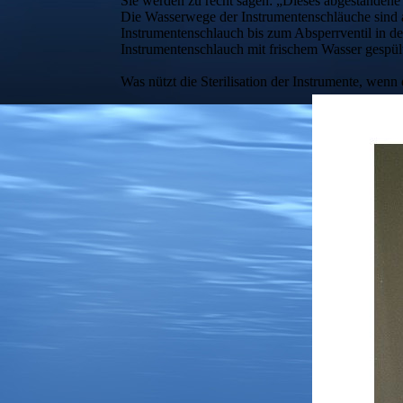
Sie werden zu recht sagen: „Dieses abgestandene 
Die Wasserwege der Instrumentenschläuche sind a
Instrumentenschlauch bis zum Absperrventil in der
Instrumentenschlauch mit frischem Wasser gespül
Was nützt die Sterilisation der Instrumente, wenn