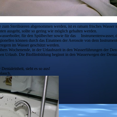
zum Sterilisieren abgenommen werden, ist es ratsam frisches Wasser i
ten ausgeht, sollte so gering wie möglich gehalten werden.
mwasserboiler, für den Spülbecher sowie für das Instrumentenwasser, d
Legionellen können durch das Einatmen der Aerosole von dem Instrume
rregern im Wasser geschützt werden.
übers Wochenende, in der Urlaubszeit in den Wasserführungen der Dent
n Urlaub. Die Biofilmbildung beginnt in den Wasserwegen der Dental
Dentaleinheit, sieht es so aus!
hlauch.