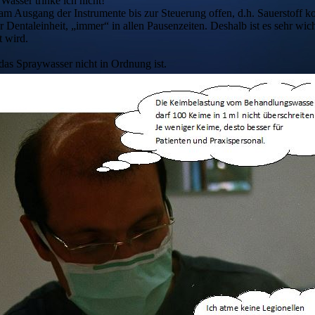
Wasser trinke ich nicht!“
m Ausgang der Instrumente bis zur Steuerung offen, d.h. Sauerstoff 
 Dentaleinheit, „immer“ in allen Pausenzeiten. Deshalb ist es sehr wic
t wird.
 das Spraywasser nicht in Ordnung ist.