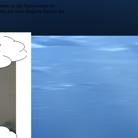
kommt an das Spraywasser im
htig das nach längeren Pausen der