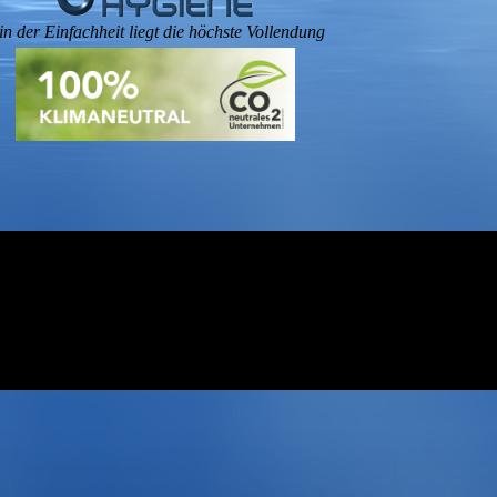
.in der Einfachheit liegt die höchst
e Vollendung