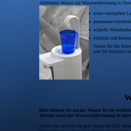
Aktiviertes Wasser zur Wasserentkeimung in Den
keine verstopften L
permanent keimfrei
schnelle Wundheilun
einfache und koste
Testen Sie das Inno
und Sie brauchen si
W
Bitte denken Sie daran: Wasser ist ein verderb
Warum wird eine Wasseraufbereitung in einer 
Stellen Sie sich vor, ich gebe Ihnen ein Glas Was