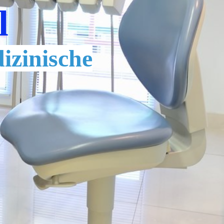
l
izinische